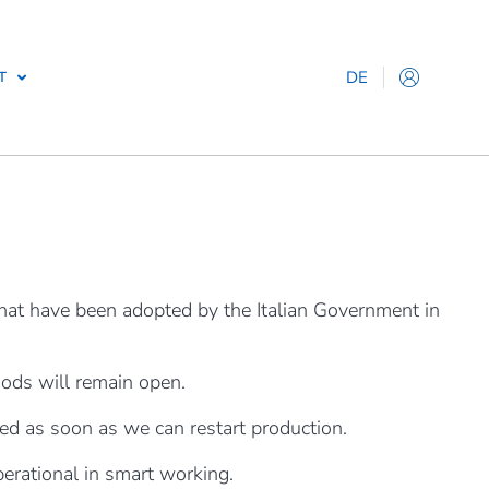
DE
T
IT
EN
ES
FR
 that have been adopted by the Italian Government in
oods will remain open.
sed as soon as we can restart production.
erational in smart working.