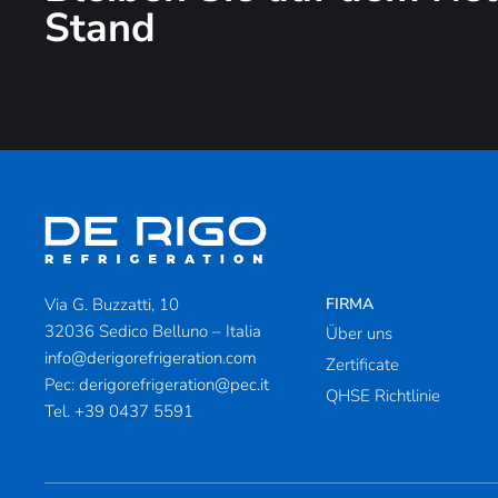
Stand
Via G. Buzzatti, 10
FIRMA
32036 Sedico Belluno – Italia
Über uns
info@derigorefrigeration.com
Zertificate
Pec:
derigorefrigeration@pec.it
QHSE Richtlinie
Tel.
+39 0437 5591