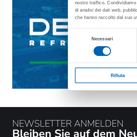
nostro traffico. Condividiamo 
di analisi dei dati web, pubbl
che hanno raccolto dal suo uti
Selezione
Necessari
del
consenso
Rifiuta
NEWSLETTER ANMELDEN
Bleiben Sie auf dem Ne