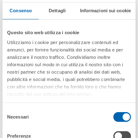
unseren externen Mitarbeitern die wichtigen
Consenso
Dettagli
Informazioni sui cookie
Verbesserungen im Produktionsbereich des Werks
zu zeigen.
Questo sito web utilizza i cookie
Wir möchten uns bei allen Teilnehmern für die
Beteiligung an dieser wichtigen Veranstaltung
Utilizziamo i cookie per personalizzare contenuti ed
bedanken. Ein besonderer Applaus geht an das
annunci, per fornire funzionalità dei social media e per
gesamte italienische Vertriebsteam unter der
analizzare il nostro traffico. Condividiamo inoltre
Leitung von Fausto Domenghini für die großartige
informazioni sul modo in cui utilizza il nostro sito con i
Arbeit, die sie leisten.
nostri partner che si occupano di analisi dei dati web,
pubblicità e social media, i quali potrebbero combinarle
AUGUST 2024
con altre informazioni che ha fornito loro o che hanno
raccolto dal suo utilizzo dei loro servizi.
Selezione
Necessari
del
consenso
Preferenze