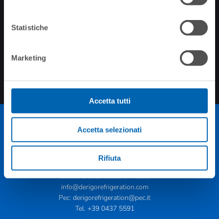
SENDEN
Kurze Mitteilung Art. 13 DSGVO Datenverarbeitung
Statistiche
Unter Bezugnahme auf die geltenden
Datenschutzbestimmungen und die Verordnung (EU) Nr.
679/2016 beachten Sie bitte, dass die angegebenen Daten
Marketing
ausschließlich zur Beantwortung Ihrer Anfrage verarbeitet
werden. Weitere Informationen erhalten Sie auf folgender
Seite:
Privacy policy
Accetta tutti
Accetta selezionati
Rifiuta
Via G. Buzzatti, 10
32036 Sedico Belluno – Italia
info@derigorefrigeration.com
Pec:
derigorefrigeration@pec.it
Tel.
+39 0437 5591