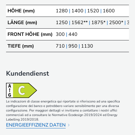
HÖHE (mm)
1280
|
1400
|
1520
|
1600
LÄNGE (mm)
1250
|
1562**
|
1875*
|
2500*
|
37
FRONT HÖHE (mm)
300
|
440
TIEFE (mm)
710
|
950
|
1130
Kundendienst
Le indicazioni di classe energetica qui riportate si riferiscono ad una specifica
configurazione del banco e potrebbero variare sensibilmente per una diversa
configurazione. Per maggiori dettagli vi invitiamo a contattare i nostri uffici
commerciali ed a consultare le Normative Ecodesign 2019/2024 ed Energy
Labelling 2019/2018.
ENERGIEEFFIZIENZ DATEN