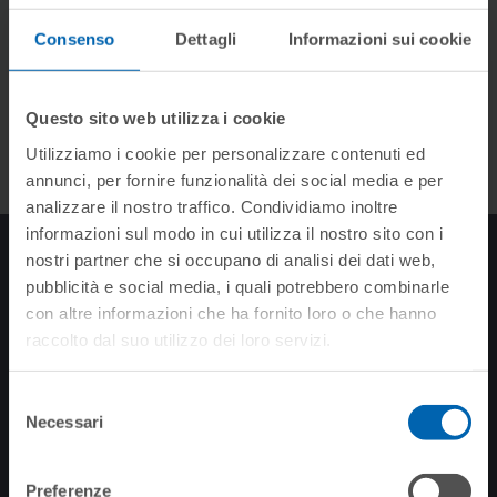
Rendering des Produkt
Consenso
Dettagli
Informazioni sui cookie
Bilder
Questo sito web utilizza i cookie
Utilizziamo i cookie per personalizzare contenuti ed
annunci, per fornire funzionalità dei social media e per
analizzare il nostro traffico. Condividiamo inoltre
informazioni sul modo in cui utilizza il nostro sito con i
nostri partner che si occupano di analisi dei dati web,
NEWSLETTER ANMELDEN
pubblicità e social media, i quali potrebbero combinarle
Bleiben Sie auf dem
con altre informazioni che ha fornito loro o che hanno
Neusten Stand
raccolto dal suo utilizzo dei loro servizi.
Selezione
Necessari
del
consenso
Preferenze