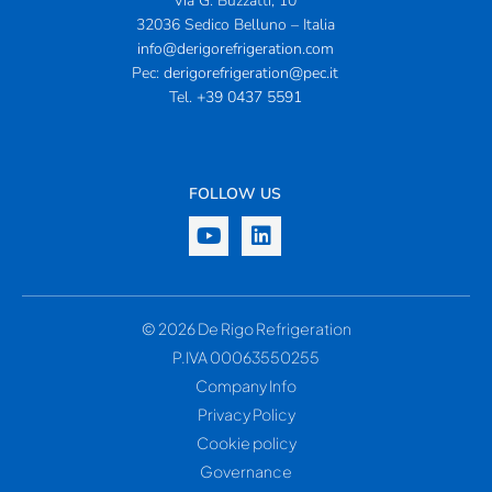
Via G. Buzzatti, 10
32036 Sedico Belluno – Italia
info@derigorefrigeration.com
Pec:
derigorefrigeration@pec.it
Tel.
+39 0437 5591
FOLLOW US
© 2026 De Rigo Refrigeration
P.IVA 00063550255
Company Info
Privacy Policy
Cookie policy
Governance