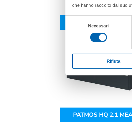
che hanno raccolto dal suo uti
Selezione
PATMOS HQ 2.1
Necessari
del
consenso
Rifiuta
PATMOS HQ 2.1 MEA