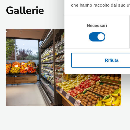
che hanno raccolto dal suo uti
Gallerie
Selezione
Necessari
del
consenso
Rifiuta