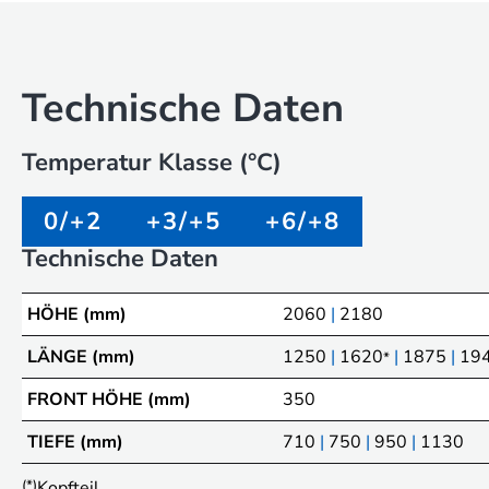
Technische Daten
Temperatur Klasse (°C)
0/+2
+3/+5
+6/+8
Technische Daten
HÖHE (mm)
2060
|
2180
LÄNGE (mm)
1250
|
1620
|
1875
|
19
*
FRONT HÖHE (mm)
350
TIEFE (mm)
710
|
750
|
950
|
1130
(*)
Kopfteil