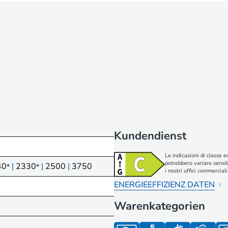
Kundendienst
Le indicazioni di classe e
potrebbero variare sensib
40
|
2330
|
2500
|
3750
*
*
i nostri uffici commerci
ENERGIEEFFIZIENZ DATEN
Warenkategorien