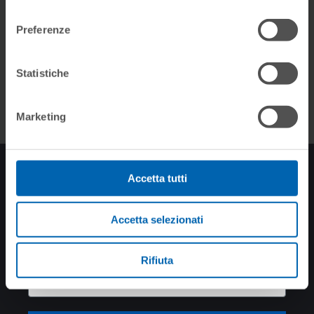
consenso
Rendering des Produkt
Preferenze
Bilder
Statistiche
Marketing
NEWSLETTER ANMELDEN
Accetta tutti
Bleiben Sie auf dem
Neusten Stand
Accetta selezionati
Rifiuta