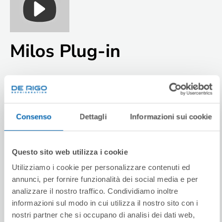
Milos Plug-in
Die steckerfertige Ausführung der Theke Milos ist
perfekt zum Ausstellen und zum Verkauf von Fleisch
(Klasse 3M1); Wurstwaren, Käse, Milchprodukten und
Consenso
Dettagli
Informazioni sui cookie
Feinkost (Klasse 3M2) geeignet. Das Modell Milos
zeichnet sich durch gerade kolbenbetätigte Frontfenster
und eine obere Glasablage aus. Die Ecken sind mit
Questo sito web utilizza i cookie
Frontscheiben aus Hartglas mit Klappöffnung und
Magnetverschluss ausgestattet. Milos zeichnet sich
Utilizziamo i cookie per personalizzare contenuti ed
durch einen essentiellen Stil, hervorragende
annunci, per fornire funzionalità dei social media e per
Sichtbarkeit der ausgestellten Produkte und ein
analizzare il nostro traffico. Condividiamo inoltre
attraktives Preis-Leistungs-Verhältnis aus, ohne dabei
informazioni sul modo in cui utilizza il nostro sito con i
auf funktionale Leistung zu verzichten.
nostri partner che si occupano di analisi dei dati web,
pubblicità e social media, i quali potrebbero combinarle