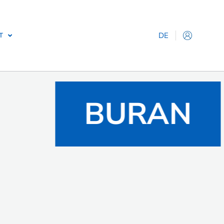
DE
T
IT
EN
ES
FR
BURAN