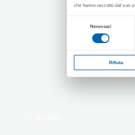
che hanno raccolto dal suo uti
Selezione
Necessari
del
consenso
Rifiuta
SCROLL