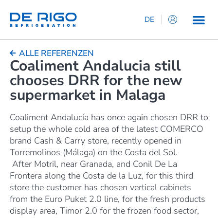
DE
IT
EN
ALLE REFERENZEN
Coaliment Andalucia still
ES
chooses DRR for the new
FR
supermarket in Malaga
Coaliment Andalucía has once again chosen DRR to
setup the whole cold area of ​​the latest COMERCO
brand Cash & Carry store, recently opened in
Torremolinos (Málaga) on the Costa del Sol.
After Motril, near Granada, and Conil De La
Frontera along the Costa de la Luz, for this third
store the customer has chosen vertical cabinets
from the Euro Puket 2.0 line, for the fresh products
display area, Timor 2.0 for the frozen food sector,