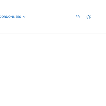
FR
OORDONNÉES
IT
EN
ES
DE