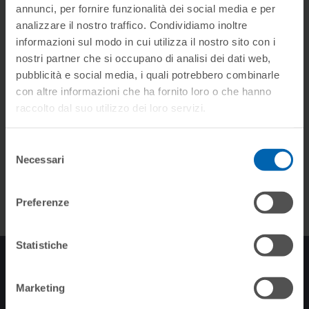
Manuels
annunci, per fornire funzionalità dei social media e per
analizzare il nostro traffico. Condividiamo inoltre
informazioni sul modo in cui utilizza il nostro sito con i
nostri partner che si occupano di analisi dei dati web,
IMAGES
pubblicità e social media, i quali potrebbero combinarle
con altre informazioni che ha fornito loro o che hanno
raccolto dal suo utilizzo dei loro servizi.
Rendus de produits
Selezione
Photos des réalisations
Necessari
del
consenso
Preferenze
Statistiche
INSCRIPTION À LA
NEWSLETTER
Marketing