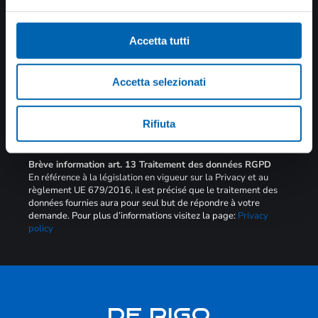
Restez à jour sur
toutes les nouvelles
Accetta tutti
Accetta selezionati
Rifiuta
SOUMETTRE
Brève information art. 13 Traitement des données RGPD
En référence à la législation en vigueur sur la Privacy et au
règlement UE 679/2016, il est précisé que le traitement des
données fournies aura pour seul but de répondre à votre
demande. Pour plus d’informations visitez la page:
Privacy
policy