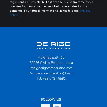
règlement UE 679/2016, il est précisé que le traitement des
données fournies aura pour seul but de répondre à votre
demande. Pour plus d’informations visitez la page:
Privacy
policy
Via G. Buzzatti, 10
32036 Sedico Belluno – Italia
info@derigorefrigeration.com
Pec:
derigorefrigeration@pec.it
Tel.
+39 0437 5591
FOLLOW US