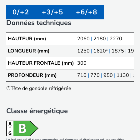
0/+2
+3/+5
+6/+8
Données techniques
HAUTEUR (mm)
2060
|
2180
|
2270
LONGUEUR (mm)
1250
|
1620
|
1875
|
194
*
HAUTEUR FRONTALE (mm)
300
PROFONDEUR (mm)
710
|
770
|
950
|
1130
|
11
(*)
Tête de gondole réfrigérée
Classe énergétique
Le indicazioni di classe energetica qui riportate si riferiscono ad una specifica