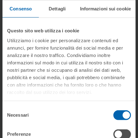
Gamme des produits
Consenso
Dettagli
Informazioni sui cookie
Fiche du produit
Questo sito web utilizza i cookie
Utilizziamo i cookie per personalizzare contenuti ed
Fiche technique
annunci, per fornire funzionalità dei social media e per
analizzare il nostro traffico. Condividiamo inoltre
Manuels
informazioni sul modo in cui utilizza il nostro sito con i
nostri partner che si occupano di analisi dei dati web,
pubblicità e social media, i quali potrebbero combinarle
con altre informazioni che ha fornito loro o che hanno
IMAGES
raccolto dal suo utilizzo dei loro servizi.
Rendus de produits
Selezione
Necessari
del
consenso
Photos des réalisations
Preferenze