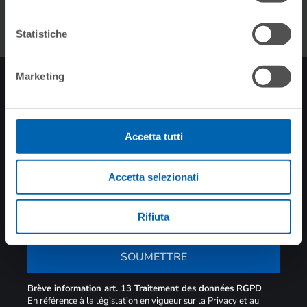
Statistiche
Marketing
INSCRIPTION À LA
NEWSLETTER
Restez à jour sur
Accetta tutti
toutes les nouvelles
Accetta selezionati
Rifiuta
SOUMETTRE
Brève information art. 13 Traitement des données RGPD
En référence à la législation en vigueur sur la Privacy et au