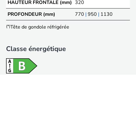
HAUTEUR FRONTALE (mm)
320
PROFONDEUR (mm)
770
|
950
|
1130
(*)
Tête de gondole réfrigérée
Classe énergétique
Le indicazioni di classe energetica qui riportate si riferiscono ad una specifica
configurazione del banco e potrebbero variare sensibilmente per una diversa
configurazione. Per maggiori dettagli vi invitiamo a contattare i nostri uffici
commerciali ed a consultare le Normative Ecodesign 2019/2024 ed Energy
Labelling 2019/2018.
FICHE EFFICACITÉ ÉNERGÉTIQUE
Catégories de produits