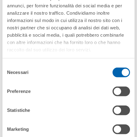
annunci, per fornire funzionalità dei social media e per
analizzare il nostro traffico. Condividiamo inoltre
informazioni sul modo in cui utilizza il nostro sito con i
nostri partner che si occupano di analisi dei dati web,
pubblicità e social media, i quali potrebbero combinarle
con altre informazioni che ha fornito loro o che hanno
PATMOS HQ 2.1 CV
raccolto dal suo utilizzo dei loro servizi.
Selezione
Necessari
del
consenso
Preferenze
Statistiche
Marketing