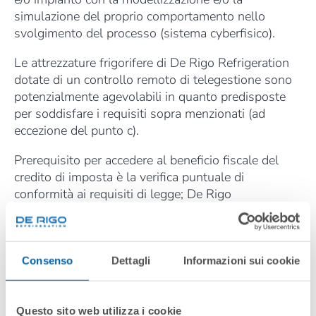
simulazione del proprio comportamento nello
svolgimento del processo (sistema cyberfisico).
Le attrezzature frigorifere di De Rigo Refrigeration
dotate di un controllo remoto di telegestione sono
potenzialmente agevolabili in quanto predisposte
per soddisfare i requisiti sopra menzionati (ad
eccezione del punto c).
Prerequisito per accedere al beneficio fiscale del
credito di imposta è la verifica puntuale di
conformità ai requisiti di legge; De Rigo
Refrigeration, in proposito, suggerisce di ricorrere a
un consulente indipendente per la verifica dei
requisiti e per la redazione di una relazione tecnica
al fine di supportare l’autocertificazione del legale
Consenso
Dettagli
Informazioni sui cookie
rappresentante di per sé sufficiente per gli
investimenti inferiori ai 300.000 euro (per
investimenti superiori ai 300.000 euro è invece
Questo sito web utilizza i cookie