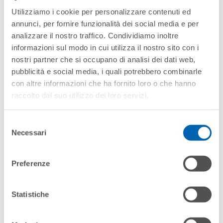
richiesta per legge una perizia asseverata).
Utilizziamo i cookie per personalizzare contenuti ed
annunci, per fornire funzionalità dei social media e per
Sarà onere del cliente di De Rigo Refrigeration
analizzare il nostro traffico. Condividiamo inoltre
contattare e incaricare il consulente terzo.
informazioni sul modo in cui utilizza il nostro sito con i
nostri partner che si occupano di analisi dei dati web,
Il consulente dovrà prima effettuare un controllo di
pubblicità e social media, i quali potrebbero combinarle
fattibilità tecnica preliminare sui prodotti che il
con altre informazioni che ha fornito loro o che hanno
cliente intende acquistare da De Rigo Refrigeration
raccolto dal suo utilizzo dei loro servizi.
e poi, in presenza dei requisiti, attestarne la
conformità nella sua relazione, da rilasciare dopo
l’installazione e l’interconnessione dei beni stessi.
Selezione
Necessari
del
De Rigo Refrigeration, pertanto, precisa che il
consenso
semplice acquisto da parte del cliente di
Preferenze
attrezzature frigorifere dotate di un controllo remoto
di telegestione non determina l’insorgenza
automatica del diritto a beneficiare del credito di
Statistiche
imposta e non garantisce quindi l’esistenza di tale
diritto.