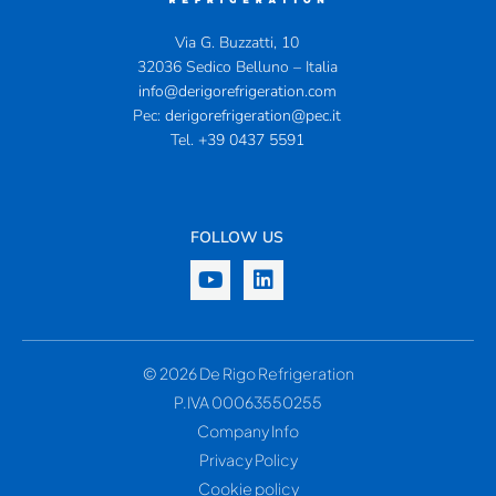
Via G. Buzzatti, 10
32036 Sedico Belluno – Italia
info@derigorefrigeration.com
Pec:
derigorefrigeration@pec.it
Tel.
+39 0437 5591
FOLLOW US
© 2026 De Rigo Refrigeration
P.IVA 00063550255
Company Info
Privacy Policy
Cookie policy