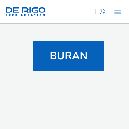
IT
EN
ES
DE
FR
BURAN