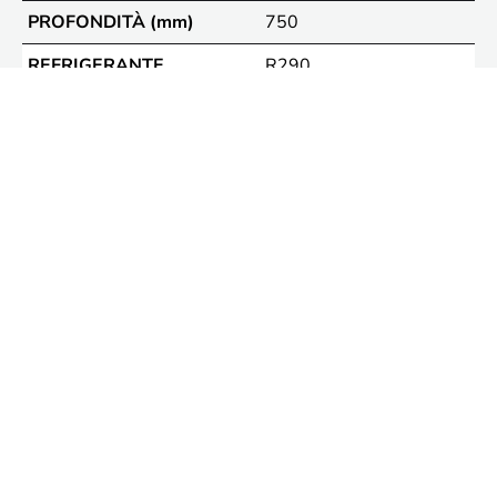
PROFONDITÀ (mm)
750
REFRIGERANTE
R290
Classe energetica
Le indicazioni di classe energetica qui riportate si riferiscono ad una specifica
configurazione del banco e potrebbero variare sensibilmente per una diversa
configurazione. Per maggiori dettagli vi invitiamo a contattare i nostri uffici
commerciali ed a consultare le Normative Ecodesign 2019/2024 ed Energy
Labelling 2019/2018.
SCHEDA DI EFFICIENZA ENERGETICA
Categorie merceologiche