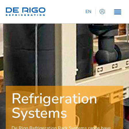
EN
IT
ES
DE
FR
Refrigeration
Systems
De Rigo Refrigeration Rack Systems range have