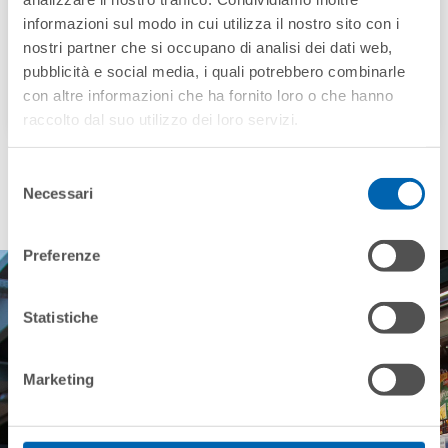
informazioni sul modo in cui utilizza il nostro sito con i
nostri partner che si occupano di analisi dei dati web,
pubblicità e social media, i quali potrebbero combinarle
HFC condensing units
con altre informazioni che ha fornito loro o che hanno
raccolto dal suo utilizzo dei loro servizi.
Selezione
Necessari
del
consenso
Preferenze
Statistiche
Choose the solution
Marketing
that best suits your
needs