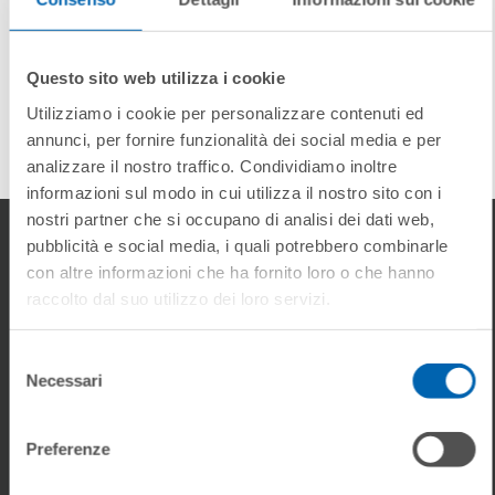
Questo sito web utilizza i cookie
BERYL 2.1 SV
Utilizziamo i cookie per personalizzare contenuti ed
annunci, per fornire funzionalità dei social media e per
analizzare il nostro traffico. Condividiamo inoltre
informazioni sul modo in cui utilizza il nostro sito con i
nostri partner che si occupano di analisi dei dati web,
pubblicità e social media, i quali potrebbero combinarle
con altre informazioni che ha fornito loro o che hanno
raccolto dal suo utilizzo dei loro servizi.
Download
Selezione
Necessari
del
DOCUMENTS
consenso
Preferenze
Product Range
Statistiche