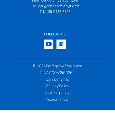
info@derigorefrigeration.com
Pec:
derigorefrigeration@pec.it
Tel.
+39 0437 5591
FOLLOW US
© 2026 De Rigo Refrigeration
P.IVA 00063550255
Company Info
Privacy Policy
Cookie policy
Governance