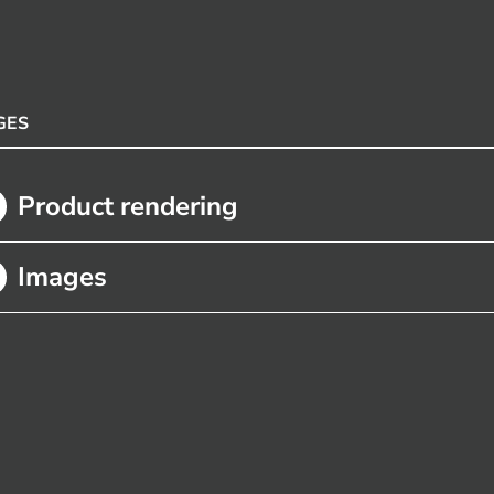
GES
Product rendering
Images