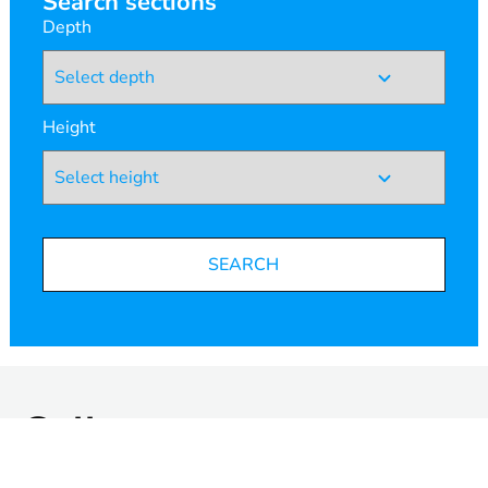
Search sections
Depth
Height
SEARCH
Gallery