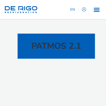
EN
IT
ES
DE
FR
PATMOS 2.1