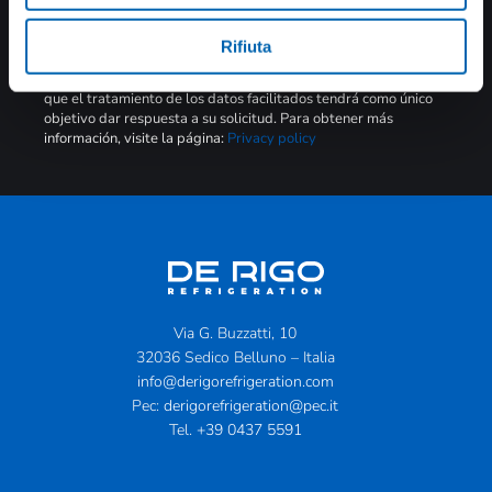
Nota informativa breve en virtud del art. 13 RGPD sobre el
tratamiento de datos
Rifiuta
De conformidad con la legislación vigente en materia de
privacidad y con el Reglamento UE 679/2016, se especifica
que el tratamiento de los datos facilitados tendrá como único
objetivo dar respuesta a su solicitud. Para obtener más
información, visite la página:
Privacy policy
Via G. Buzzatti, 10
32036 Sedico Belluno – Italia
info@derigorefrigeration.com
Pec:
derigorefrigeration@pec.it
Tel.
+39 0437 5591