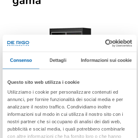
gama
Consenso
Dettagli
Informazioni sui cookie
Questo sito web utilizza i cookie
Utilizziamo i cookie per personalizzare contenuti ed
annunci, per fornire funzionalità dei social media e per
analizzare il nostro traffico. Condividiamo inoltre
ONYX DOORS
informazioni sul modo in cui utilizza il nostro sito con i
nostri partner che si occupano di analisi dei dati web,
pubblicità e social media, i quali potrebbero combinarle
con altre informazioni che ha fornito loro o che hanno
raccolto dal suo utilizzo dei loro servizi.