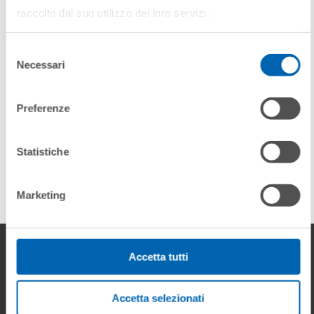
Selezione
Necessari
del
consenso
Preferenze
Statistiche
ONYX BT
Marketing
Accetta tutti
Area de Descargas
Accetta selezionati