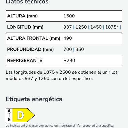
Datos técnicos
ALTURA (mm)
1500
LONGITUD (mm)
937
|
1250
|
1450
|
1875*
|
25
ALTURA FRONTAL (mm)
490
PROFUNDIDAD (mm)
700
|
850
REFRIGERANTE
R290
Las longitudes de 1875 y 2500 se obtienen al unir los
módulos 937 y 1250 con un kit específico.
Etiqueta energética
Le indicazioni di classe energetica qui riportate si riferiscono ad una specifica