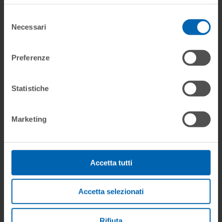
Selezione
DOCUMENTOS
Necessari
del
consenso
Preferenze
Gama de Producto
Statistiche
Ficha de producto
Marketing
Ficha técnica
Manuales
Accetta tutti
Accetta selezionati
FOTOGRAFÍAS
Rifiuta