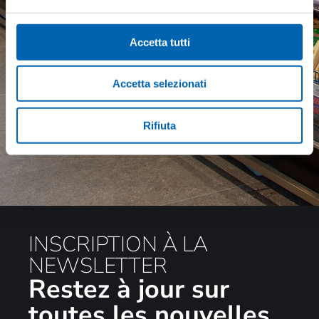
Accetta tutti
Accetta selezionati
Parcourir le catalogue
Rifiuta
INSCRIPTION À LA
NEWSLETTER
Restez à jour sur
toutes les nouvelles