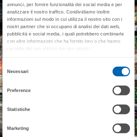
Découvrez quelle est
annunci, per fornire funzionalità dei social media e per
la solution
analizzare il nostro traffico. Condividiamo inoltre
informazioni sul modo in cui utilizza il nostro sito con i
la plus adaptée à vos
nostri partner che si occupano di analisi dei dati web,
besoins
pubblicità e social media, i quali potrebbero combinarle
con altre informazioni che ha fornito loro o che hanno
raccolto dal suo utilizzo dei loro servizi.
Contactez-nous
Selezione
Necessari
del
consenso
Preferenze
Statistiche
Marketing