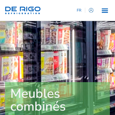
FR
IT
EN
ES
DE
Meubles
combinés