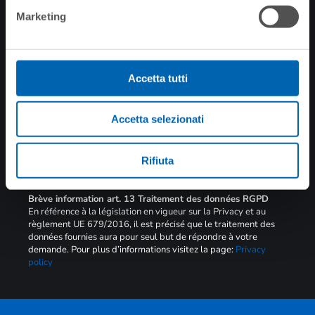
NEWSLETTER
Marketing
Restez à jour sur
toutes les nouvelles
Accetta tutti
Accetta selezionati
Rifiuta
SOUMETTRE
Brève information art. 13 Traitement des données RGPD
En référence à la législation en vigueur sur la Privacy et au
règlement UE 679/2016, il est précisé que le traitement des
données fournies aura pour seul but de répondre à votre
demande. Pour plus d’informations visitez la page:
Privacy
policy