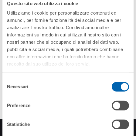
Questo sito web utilizza i cookie
Utilizziamo i cookie per personalizzare contenuti ed
annunci, per fornire funzionalità dei social media e per
analizzare il nostro traffico. Condividiamo inoltre
informazioni sul modo in cui utilizza il nostro sito con i
nostri partner che si occupano di analisi dei dati web,
pubblicità e social media, i quali potrebbero combinarle
con altre informazioni che ha fornito loro o che hanno
raccolto dal suo utilizzo dei loro servizi.
Information
sur le traitement des données personnelles
Selezione
conformément aux articles 13-14 du Règlement UE
Necessari
del
2016/679 relative aux enregistrements vidéo et à
consenso
l’acquisition d’images photographiques lors
d’événements publics.
Preferenze
Statistiche
INSCRIPTION À LA