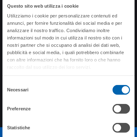
NEWSLETTER
Questo sito web utilizza i cookie
Resta aggiornato su
Utilizziamo i cookie per personalizzare contenuti ed
tutte le novità
annunci, per fornire funzionalità dei social media e per
analizzare il nostro traffico. Condividiamo inoltre
informazioni sul modo in cui utilizza il nostro sito con i
nostri partner che si occupano di analisi dei dati web,
pubblicità e social media, i quali potrebbero combinarle
con altre informazioni che ha fornito loro o che hanno
raccolto dal suo utilizzo dei loro servizi.
INVIA
Informativa breve art. 13 GDPR trattamento dei dati
Selezione
In riferimento alla legislazione vigente in materia di Privacy e al
Necessari
del
regolamento UE 679/2016, si precisa che il trattamento dei
consenso
dati forniti sarà finalizzato esclusivamente per rispondere alla
sua richiesta. Per approfondimenti visita la pagina:
Privacy
Preferenze
policy
Statistiche