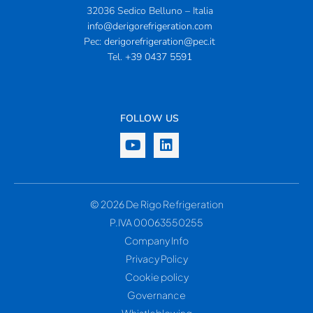
32036 Sedico Belluno – Italia
info@derigorefrigeration.com
Pec:
derigorefrigeration@pec.it
Tel.
+39 0437 5591
FOLLOW US
© 2026 De Rigo Refrigeration
P.IVA 00063550255
Company Info
Privacy Policy
Cookie policy
Governance
Whistleblowing