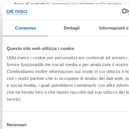
form di contatto), verranno visualizzate nelle pagine
del sito
derigorefrigeration.com
predisposte per
particolari servizi a richiesta.
Consenso
Dettagli
Informazioni s
IV – DIRITTI DELL’UTENTE
Gli da 15 a 23 del Regolamento UE 679/2016
Questo sito web utilizza i cookie
elencano i diritti dell’utente.
L’interessato, in relazione ai dati personali oggetto
Utilizziamo i cookie per personalizzare contenuti ed annunci,
della presente informativa, ha la facoltà di esercitare i
fornire funzionalità dei social media e per analizzare il nostro 
diritti previsti dal Regolamento UE di seguito
Condividiamo inoltre informazioni sul modo in cui utilizza il no
riportati:
con i nostri partner che si occupano di analisi dei dati web, pu
diritto di accesso dell’interessato [art. 15 del
e social media, i quali potrebbero combinarle con altre inform
Regolamento UE] (la possibilità di essere
che ha fornito loro o che hanno raccolto dal suo utilizzo dei l
informato sui trattamenti effettuati sui propri
servizi.
Dati Personali ed eventualmente riceverne
copia);
diritto di rettifica dei propri Dati Personali [art.
Selezione
16 del Regolamento UE] (l’interessato ha diritto
Necessari
del
alla rettifica dei dati personali inesatti che lo