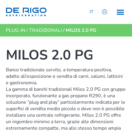
IT
EN
PLUG-IN
/
TRADIZIONALI
/ MILOS 2.0 PG
ES
DE
FR
MILOS 2.0 PG
Banco tradizionale servito, a temperatura positiva,
adatto all’esposizione e vendita di carni, salumi, latticini
e gastronomia.
La gamma di banchi tradizionali Milos 2.0 PG con gruppo
incorporato, funzionante a gas propano R290, è una
soluzione “plug and play” particolarmente indicata per le
superfici di vendita medio piccole o dove non è possibile
installare una centrale refrigerante. Milos 2.0 PG offre
un ingombro minimo a terra, grazie alle dimensioni
estremamente compatte, ma allo stesso tempo ampia