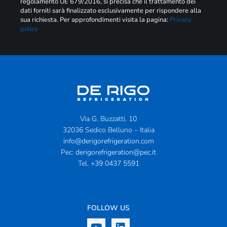
regolamento UE 679/2016, si precisa che il trattamento dei
dati forniti sarà finalizzato esclusivamente per rispondere alla
sua richiesta. Per approfondimenti visita la pagina:
Privacy
policy
Via G. Buzzatti, 10
32036 Sedico Belluno – Italia
info@derigorefrigeration.com
Pec:
derigorefrigeration@pec.it
Tel.
+39 0437 5591
FOLLOW US