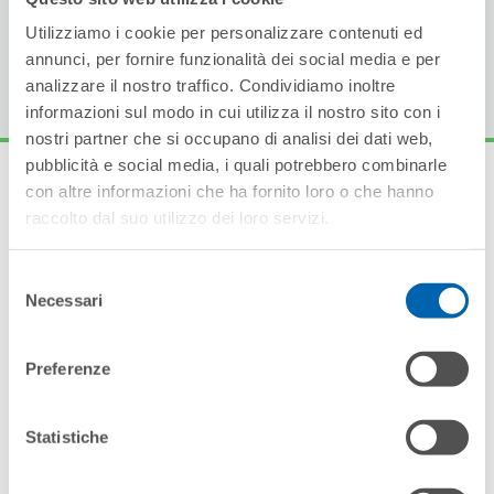
La gamma è disponibile sia in versione remota che plug-
Utilizziamo i cookie per personalizzare contenuti ed
in.
annunci, per fornire funzionalità dei social media e per
analizzare il nostro traffico. Condividiamo inoltre
informazioni sul modo in cui utilizza il nostro sito con i
nostri partner che si occupano di analisi dei dati web,
pubblicità e social media, i quali potrebbero combinarle
con altre informazioni che ha fornito loro o che hanno
raccolto dal suo utilizzo dei loro servizi.
Altri prodotti della
Selezione
gamma
Necessari
del
consenso
Preferenze
Statistiche