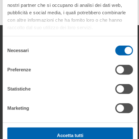
pubblicità e social media, i quali potrebbero combinarle
con altre informazioni che ha fornito loro o che hanno
raccolto dal suo utilizzo dei loro servizi.
Selezione
Necessari
del
Download
consenso
Preferenze
DOCUMENTI
Statistiche
Product Range
Marketing
Scheda Prodotto
Accetta tutti
Scheda Tecnica