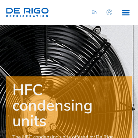
EN
IT
ES
DE
FR
HFC
condensing
units
The HFC condensing units offered by De Rigo