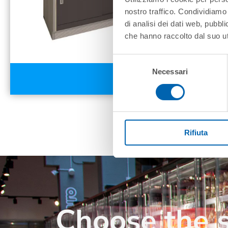
nostro traffico. Condividiamo 
di analisi dei dati web, pubbl
che hanno raccolto dal suo uti
Selezione
Necessari
del
SAIPAN NEW
consenso
Rifiuta
Choose the s