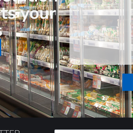
its your
s