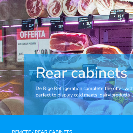
Rear cabinets
De Rigo Refrigeration complete the offer with
perfect to display cold meats, dairy products 
REMOTE
/
REAR CABINETS