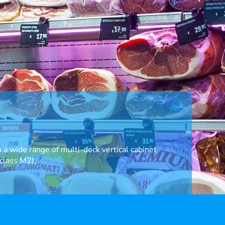
 a wide range of multi-deck vertical cabinet
(class M2).