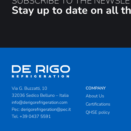
SUBSCRIBE TO THE NEWSLE
Stay up to date on all 
Via G. Buzzatti, 10
COMPANY
32036 Sedico Belluno – Italia
About Us
info@derigorefrigeration.com
Certifications
Pec:
derigorefrigeration@pec.it
QHSE policy
Tel.
+39 0437 5591