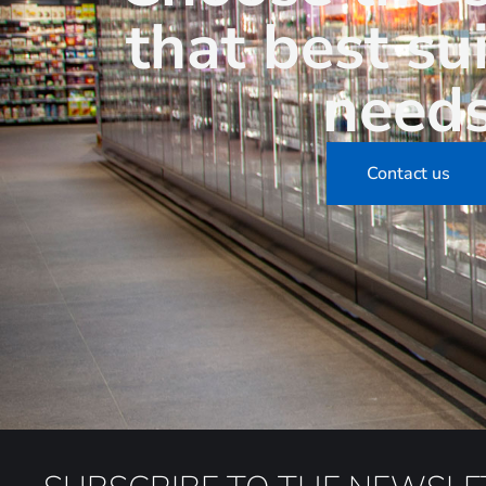
that best su
need
Contact us