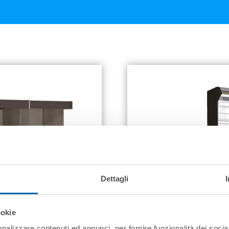
Dettagli
ookie
nalizzare contenuti ed annunci, per fornire funzionalità dei socia