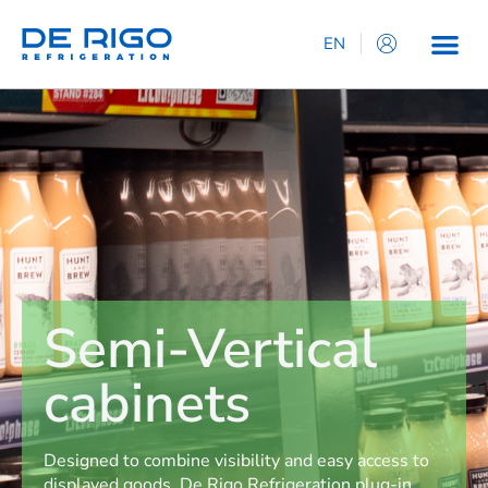
EN
IT
ES
DE
FR
Semi-Vertical
cabinets
Designed to combine visibility and easy access to
displayed goods, De Rigo Refrigeration plug-in