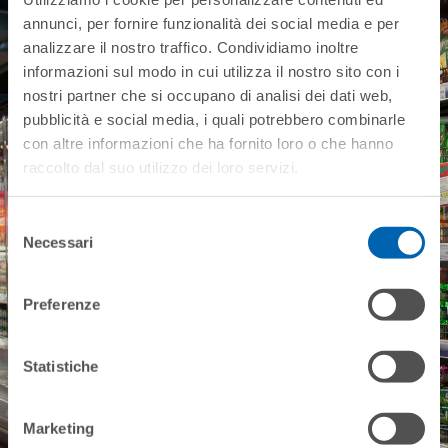
Choose the solution
annunci, per fornire funzionalità dei social media e per
that best suits your
analizzare il nostro traffico. Condividiamo inoltre
needs
informazioni sul modo in cui utilizza il nostro sito con i
nostri partner che si occupano di analisi dei dati web,
pubblicità e social media, i quali potrebbero combinarle
Contact us
con altre informazioni che ha fornito loro o che hanno
raccolto dal suo utilizzo dei loro servizi.
Selezione
Necessari
del
consenso
Preferenze
Statistiche
Marketing