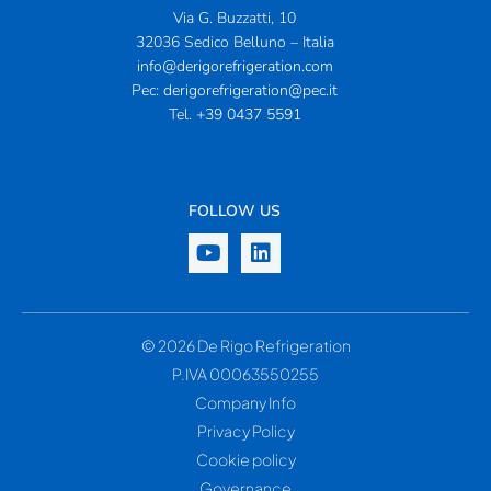
Via G. Buzzatti, 10
32036 Sedico Belluno – Italia
info@derigorefrigeration.com
Pec:
derigorefrigeration@pec.it
Tel.
+39 0437 5591
FOLLOW US
© 2026 De Rigo Refrigeration
P.IVA 00063550255
Company Info
Privacy Policy
Cookie policy
Governance