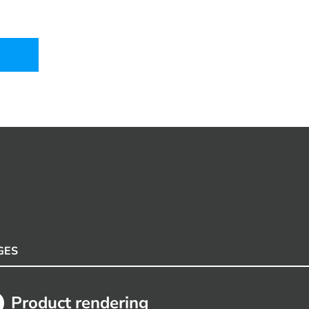
GES
Product rendering