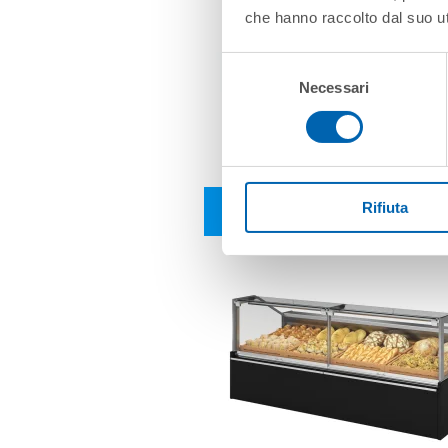
che hanno raccolto dal suo uti
Selezione
Necessari
del
consenso
PATMOS HQ 2.1 MEA
Rifiuta