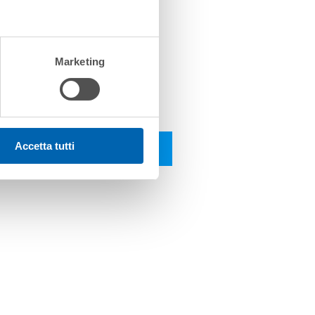
Marketing
PATMOS HQ 2.1 TC
Accetta tutti