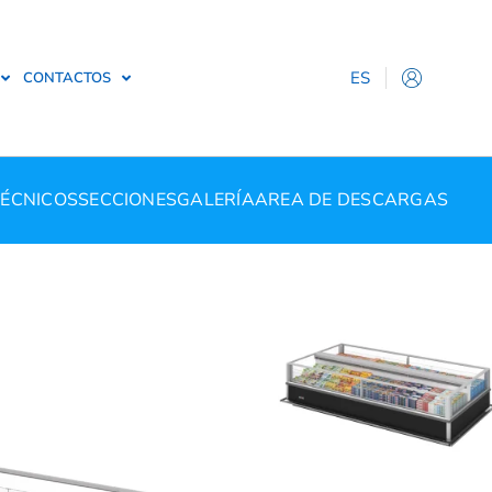
ES
CONTACTOS
IT
EN
DE
TÉCNICOS
SECCIONES
GALERÍA
AREA DE DESCARGAS
FR