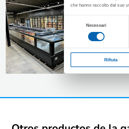
che hanno raccolto dal suo uti
Selezione
Necessari
del
consenso
Rifiuta
Otros productos de la 