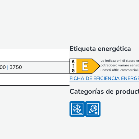
Etiqueta energética
Le indicazioni di classe e
potrebbero variare sensib
00
|
3750
i nostri uffici commerci
FICHA DE EFICIENCIA ENERG
Categorías de produc