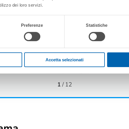
lizzo dei loro servizi.
Preferenze
Statistiche
Accetta selezionati
1
/
12
gama