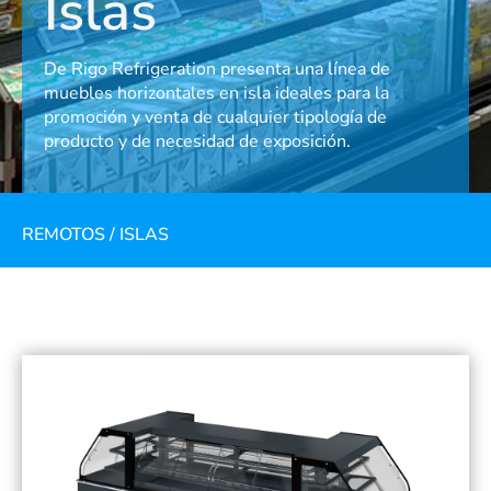
Islas
De Rigo Refrigeration presenta una línea de
muebles horizontales en isla ideales para la
promoción y venta de cualquier tipología de
producto y de necesidad de exposición.
REMOTOS
/
ISLAS