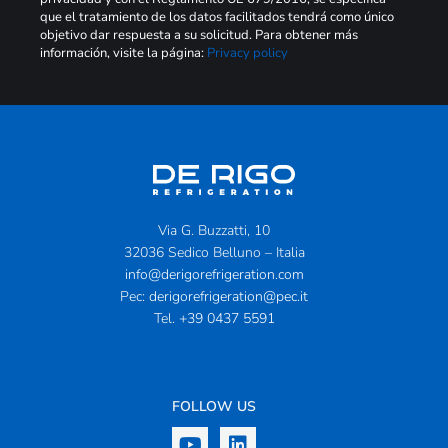
que el tratamiento de los datos facilitados tendrá como único
objetivo dar respuesta a su solicitud. Para obtener más
información, visite la página:
Privacy policy
Via G. Buzzatti, 10
32036 Sedico Belluno – Italia
info@derigorefrigeration.com
Pec:
derigorefrigeration@pec.it
Tel.
+39 0437 5591
FOLLOW US