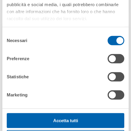
TOBAGO 2.0
pubblicità e social media, i quali potrebbero combinarle
con altre informazioni che ha fornito loro o che hanno
raccolto dal suo utilizzo dei loro servizi.
Selezione
Necessari
del
consenso
Preferenze
Statistiche
Marketing
NEWPORT
Accetta tutti