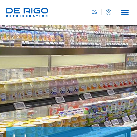
ES
IT
EN
DE
FR