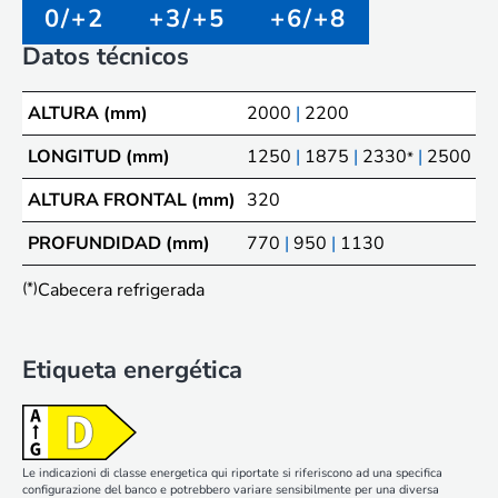
0/+2
+3/+5
+6/+8
Datos técnicos
ALTURA (mm)
2000
|
2200
LONGITUD (mm)
1250
|
1875
|
2330
|
2500
|
3
*
ALTURA FRONTAL (mm)
320
PROFUNDIDAD (mm)
770
|
950
|
1130
(*)
Cabecera refrigerada
Etiqueta energética
Le indicazioni di classe energetica qui riportate si riferiscono ad una specifica
configurazione del banco e potrebbero variare sensibilmente per una diversa