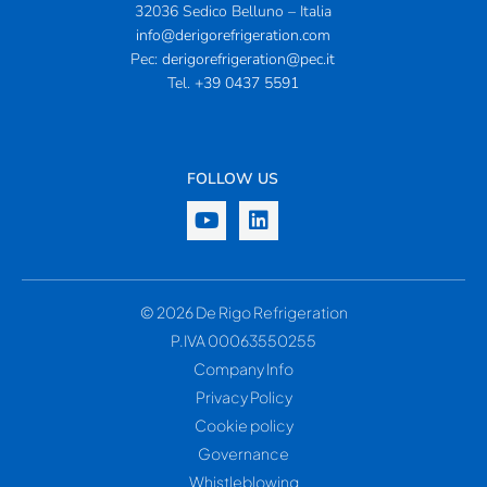
32036 Sedico Belluno – Italia
info@derigorefrigeration.com
Pec:
derigorefrigeration@pec.it
Tel.
+39 0437 5591
FOLLOW US
© 2026 De Rigo Refrigeration
P.IVA 00063550255
Company Info
Privacy Policy
Cookie policy
Governance
Whistleblowing