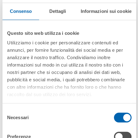
Consenso
Dettagli
Informazioni sui cookie
Questo sito web utilizza i cookie
Utilizziamo i cookie per personalizzare contenuti ed
annunci, per fornire funzionalità dei social media e per
PATMOS HQ 2.1 MEAT
analizzare il nostro traffico. Condividiamo inoltre
informazioni sul modo in cui utilizza il nostro sito con i
nostri partner che si occupano di analisi dei dati web,
pubblicità e social media, i quali potrebbero combinarle
con altre informazioni che ha fornito loro o che hanno
raccolto dal suo utilizzo dei loro servizi.
Selezione
Necessari
del
consenso
Preferenze