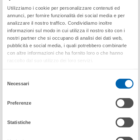
Utilizziamo i cookie per personalizzare contenuti ed
annunci, per fornire funzionalità dei social media e per
analizzare il nostro traffico. Condividiamo inoltre
informazioni sul modo in cui utilizza il nostro sito con i
nostri partner che si occupano di analisi dei dati web,
pubblicità e social media, i quali potrebbero combinarle
PATMOS HQ 2.1 CV
con altre informazioni che ha fornito loro o che hanno
raccolto dal suo utilizzo dei loro servizi.
Selezione
Necessari
del
consenso
Preferenze
Statistiche
Marketing