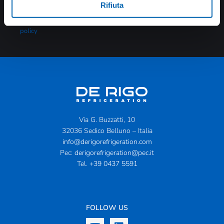
regolamento UE 679/2016, si precisa che il trattamento dei
Rifiuta
dati forniti sarà finalizzato esclusivamente per rispondere alla
sua richiesta. Per approfondimenti visita la pagina:
Privacy
policy
Via G. Buzzatti, 10
32036 Sedico Belluno – Italia
info@derigorefrigeration.com
Pec:
derigorefrigeration@pec.it
Tel.
+39 0437 5591
FOLLOW US