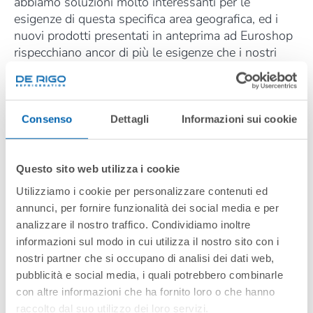
abbiamo soluzioni molto interessanti per le
esigenze di questa specifica area geografica, ed i
nuovi prodotti presentati in anteprima ad Euroshop
rispecchiano ancor di più le esigenze che i nostri
clienti del mercato Est Europa richiedono.
GUARDA IL VIDEO
MAGGIO 2023
Consenso
Dettagli
Informazioni sui cookie
Questo sito web utilizza i cookie
Utilizziamo i cookie per personalizzare contenuti ed
annunci, per fornire funzionalità dei social media e per
analizzare il nostro traffico. Condividiamo inoltre
informazioni sul modo in cui utilizza il nostro sito con i
nostri partner che si occupano di analisi dei dati web,
pubblicità e social media, i quali potrebbero combinarle
Informativa
sul trattamento dei dati personali ex artt.
con altre informazioni che ha fornito loro o che hanno
13-14 Reg.to UE 2016/679 relativa alle riprese video e
raccolto dal suo utilizzo dei loro servizi.