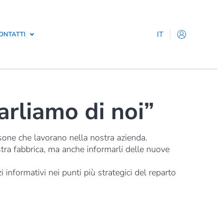
IT
ONTATTI
EN
ES
DE
FR
liamo di noi”
ne che lavorano nella nostra azienda.
tra fabbrica, ma anche informarli delle nuove
nformativi nei punti più strategici del reparto