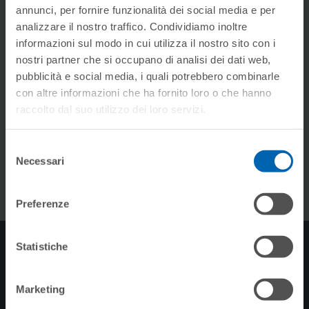
annunci, per fornire funzionalità dei social media e per
analizzare il nostro traffico. Condividiamo inoltre
informazioni sul modo in cui utilizza il nostro sito con i
IMMAGINI
nostri partner che si occupano di analisi dei dati web,
pubblicità e social media, i quali potrebbero combinarle
con altre informazioni che ha fornito loro o che hanno
Rendering di prodotto
raccolto dal suo utilizzo dei loro servizi.
Foto di realizzazioni
Selezione
Necessari
del
consenso
Preferenze
Statistiche
ISCRIVITI ALLA
NEWSLETTER
Marketing
Resta aggiornato su