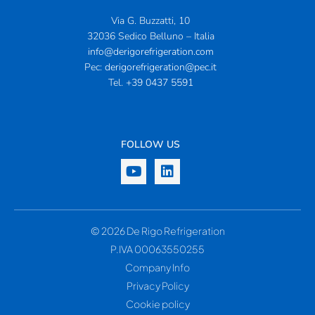
Via G. Buzzatti, 10
32036 Sedico Belluno – Italia
info@derigorefrigeration.com
Pec:
derigorefrigeration@pec.it
Tel.
+39 0437 5591
FOLLOW US
© 2026 De Rigo Refrigeration
P.IVA 00063550255
Company Info
Privacy Policy
Cookie policy