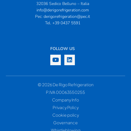
32036 Sedico Belluno – Italia
info@derigorefrigeration.com
Pec:
derigorefrigeration@pec.it
Tel.
+39 0437 5591
FOLLOW US
© 2026 De Rigo Refrigeration
P.IVA 00063550255
Company Info
Privacy Policy
Cookie policy
Governance
Whistleblowing