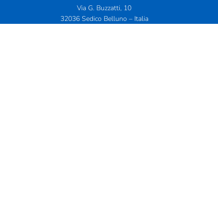
Via G. Buzzatti, 10
32036 Sedico Belluno – Italia
info@derigorefrigeration.com
Pec:
derigorefrigeration@pec.it
Tel.
+39 0437 5591
FOLLOW US
© 2026 De Rigo Refrigeration
P.IVA 00063550255
Company Info
Privacy Policy
Cookie policy
Governance