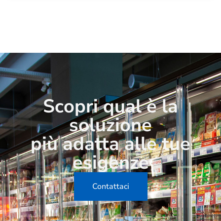
Scopri qual è la
soluzione
più adatta alle tue
esigenze
Contattaci