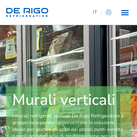
IT
EN
ES
DE
FR
Murali verticali
I murali refrigerati verticali De Rigo Refrigeration a
gruppo incorporato rappresentano la soluzione
ideale per gestire gli spazi nei piccoli punti vendita
o negli ambienti privi di predisposizione per una