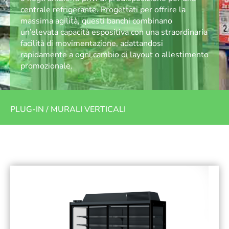
centrale refrigerante. Progettati per offrire la
massima agilità, questi banchi combinano
un’elevata capacità espositiva con una straordinaria
facilità di movimentazione, adattandosi
rapidamente a ogni cambio di layout o allestimento
promozionale.
PLUG-IN
/
MURALI VERTICALI